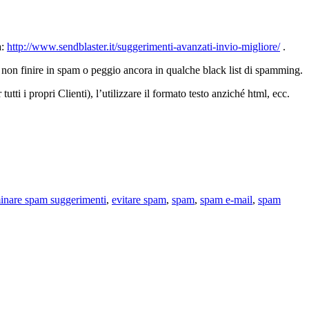
a:
http://www.sendblaster.it/suggerimenti-avanzati-invio-migliore/
.
el non finire in spam o peggio ancora in qualche black list di spamming.
tti i propri Clienti), l’utilizzare il formato testo anziché html, ecc.
minare spam suggerimenti
,
evitare spam
,
spam
,
spam e-mail
,
spam