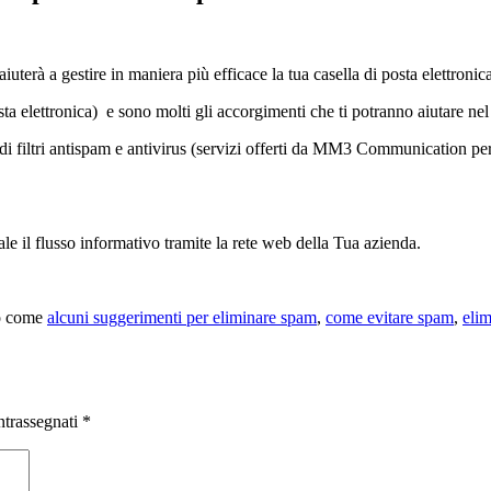
aiuterà a gestire in maniera più efficace la tua casella di posta elettronic
sta elettronica) e sono molti gli accorgimenti che ti potranno aiutare n
di filtri antispam e antivirus (servizi offerti da MM3 Communication per tu
le il flusso informativo tramite la rete web della Tua azienda.
to come
alcuni suggerimenti per eliminare spam
,
come evitare spam
,
eli
ntrassegnati
*