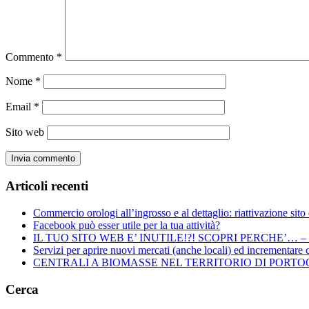
Commento
*
Nome
*
Email
*
Sito web
Articoli recenti
Commercio orologi all’ingrosso e al dettaglio: riattivazione sit
Facebook può esser utile per la tua attività?
IL TUO SITO WEB E’ INUTILE!?! SCOPRI PERCHE’… 
Servizi per aprire nuovi mercati (anche locali) ed incrementare c
CENTRALI A BIOMASSE NEL TERRITORIO DI PORTOGRUARO
Cerca