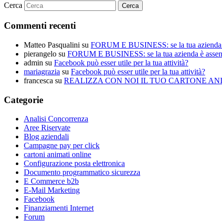
Cerca
Commenti recenti
Matteo Pasqualini
su
FORUM E BUSINESS: se la tua azienda è 
pierangelo
su
FORUM E BUSINESS: se la tua azienda è assente
admin
su
Facebook può esser utile per la tua attività?
mariagrazia
su
Facebook può esser utile per la tua attività?
francesca
su
REALIZZA CON NOI IL TUO CARTONE ANI
Categorie
Analisi Concorrenza
Aree Riservate
Blog aziendali
Campagne pay per click
cartoni animati online
Configurazione posta elettronica
Documento programmatico sicurezza
E Commerce b2b
E-Mail Marketing
Facebook
Finanziamenti Internet
Forum