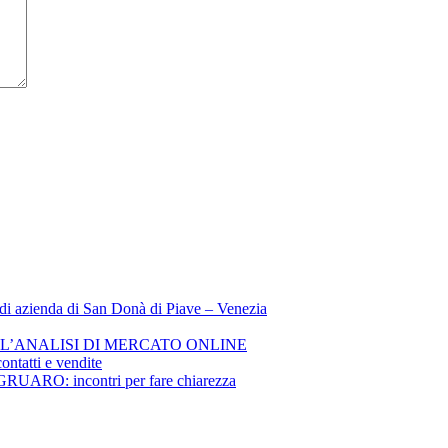
o di azienda di San Donà di Piave – Venezia
– L’ANALISI DI MERCATO ONLINE
ontatti e vendite
: incontri per fare chiarezza