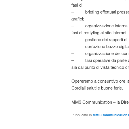
fasi di:
– briefing effettuati presso 
grafici;
– organizzazione interna (pro
fasi di restyling al sito internet;
– gestione dei rapporti di fo
– correzione bozze digitali pri
– organizzazione dei contenu
– fasi operative da parte del
sia dal punto di vista tecnico c
Opereremo a consuntivo ore lavor
Cordiali saluti e buone ferie.
MM3 Communication – la Dire
Pubblicato in
MM3 Communication