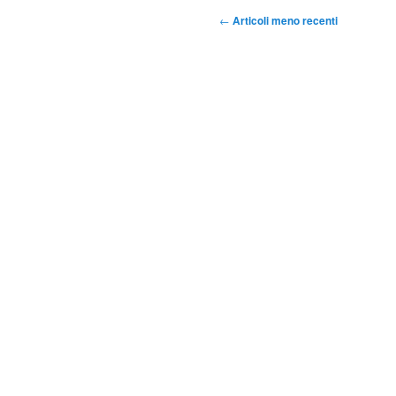
Navigazione
←
Articoli meno recenti
articolo