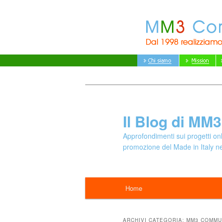
Vai
Vai
al
al
contenuto
contenuto
principale
secondario
Il Blog di M
Approfondimenti sui progetti onlin
promozione del Made in Italy 
Menu
Home
principale
ARCHIVI CATEGORIA:
MM3 COMMU