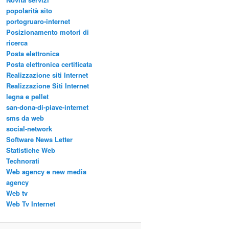
popolarità sito
portogruaro-internet
Posizionamento motori di
ricerca
Posta elettronica
Posta elettronica certificata
Realizzazione siti Internet
Realizzazione Siti Internet
legna e pellet
san-dona-di-piave-internet
sms da web
social-network
Software News Letter
Statistiche Web
Technorati
Web agency e new media
agency
Web tv
Web Tv Internet